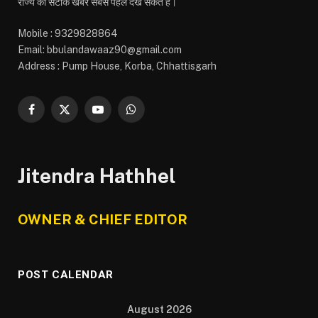
राज्य की सटीक खबरें सबसे पहले देख सकते हैं।
Mobile : 9329828864
Email: bbulandawaaz90@gmail.com
Address : Pump House, Korba, Chhattisgarh
Facebook
X
YouTube
WhatsApp
(Twitter)
Jitendra Hathhel
OWNER & CHIEF EDITOR
POST CALENDAR
August 2026