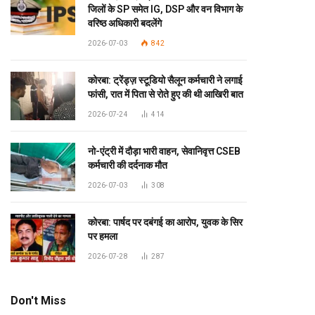
जिलों के SP समेत IG, DSP और वन विभाग के
वरिष्ठ अधिकारी बदलेंगे
2026-07-03
842
कोरबा: ट्रेंड्ज़ स्टूडियो सैलून कर्मचारी ने लगाई
फांसी, रात में पिता से रोते हुए की थी आखिरी बात
2026-07-24
414
नो-एंट्री में दौड़ा भारी वाहन, सेवानिवृत्त CSEB
कर्मचारी की दर्दनाक मौत
2026-07-03
308
कोरबा: पार्षद पर दबंगई का आरोप, युवक के सिर
पर हमला
2026-07-28
287
Don't Miss