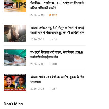
जिलों के SP समेत IG, DSP और वन विभाग के
वरिष्ठ अधिकारी बदलेंगे
2026-07-03
842
कोरबा: ट्रेंड्ज़ स्टूडियो सैलून कर्मचारी ने लगाई
फांसी, रात में पिता से रोते हुए की थी आखिरी बात
2026-07-24
414
नो-एंट्री में दौड़ा भारी वाहन, सेवानिवृत्त CSEB
कर्मचारी की दर्दनाक मौत
2026-07-03
308
कोरबा: पार्षद पर दबंगई का आरोप, युवक के सिर
पर हमला
2026-07-28
287
Don't Miss