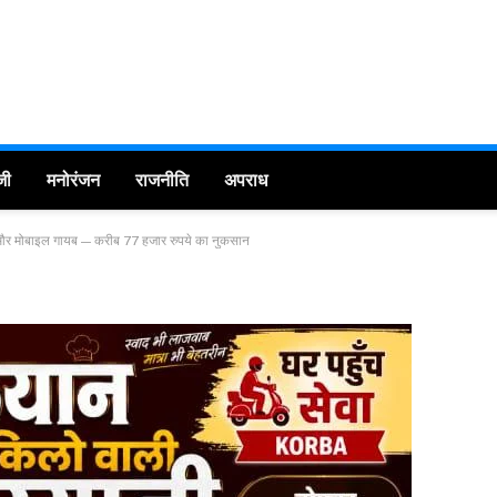
जी
मनोरंजन
राजनीति
अपराध
ा बैग और मोबाइल गायब — करीब 77 हजार रुपये का नुकसान