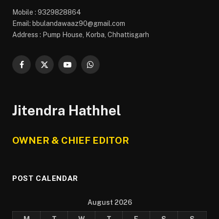
Mobile : 9329828864
Email: bbulandawaaz90@gmail.com
Address : Pump House, Korba, Chhattisgarh
Facebook
X
YouTube
WhatsApp
(Twitter)
Jitendra Hathhel
OWNER & CHIEF EDITOR
POST CALENDAR
August 2026
M
T
W
T
F
S
S