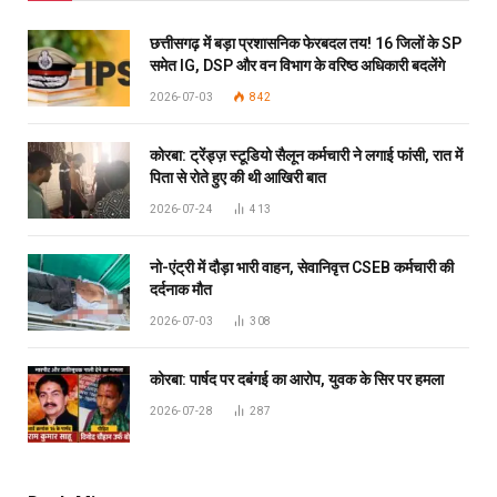
छत्तीसगढ़ में बड़ा प्रशासनिक फेरबदल तय! 16 जिलों के SP
समेत IG, DSP और वन विभाग के वरिष्ठ अधिकारी बदलेंगे
2026-07-03
842
कोरबा: ट्रेंड्ज़ स्टूडियो सैलून कर्मचारी ने लगाई फांसी, रात में
पिता से रोते हुए की थी आखिरी बात
2026-07-24
413
नो-एंट्री में दौड़ा भारी वाहन, सेवानिवृत्त CSEB कर्मचारी की
दर्दनाक मौत
2026-07-03
308
कोरबा: पार्षद पर दबंगई का आरोप, युवक के सिर पर हमला
2026-07-28
287