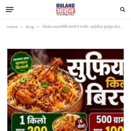
»
»
Home
Blog
नीलकंठ आउटसोर्सिंग कंपनी में मारपीट, एसईसीएल कुसमुंडा क्षेत्र के चंद्रनगर गांव के भूविस्थापितों का मामला