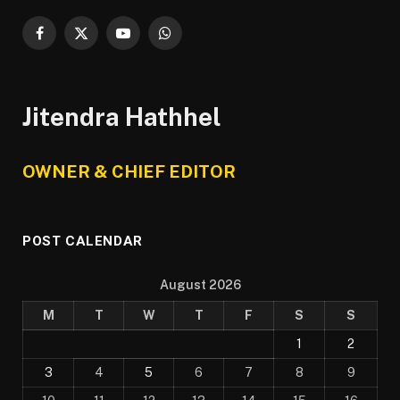
Facebook
X
YouTube
WhatsApp
(Twitter)
Jitendra Hathhel
OWNER & CHIEF EDITOR
POST CALENDAR
August 2026
M
T
W
T
F
S
S
1
2
3
4
5
6
7
8
9