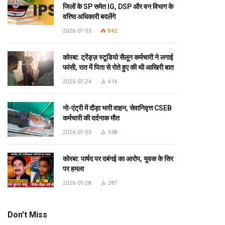
जिलों के SP समेत IG, DSP और वन विभाग के
वरिष्ठ अधिकारी बदलेंगे
2026-07-03
842
कोरबा: ट्रेंड्ज़ स्टूडियो सैलून कर्मचारी ने लगाई
फांसी, रात में पिता से रोते हुए की थी आखिरी बात
2026-07-24
414
नो-एंट्री में दौड़ा भारी वाहन, सेवानिवृत्त CSEB
कर्मचारी की दर्दनाक मौत
2026-07-03
308
कोरबा: पार्षद पर दबंगई का आरोप, युवक के सिर
पर हमला
2026-07-28
287
Don't Miss