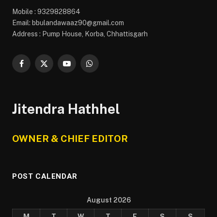
Mobile : 9329828864
Email: bbulandawaaz90@gmail.com
Address : Pump House, Korba, Chhattisgarh
Facebook
X
YouTube
WhatsApp
(Twitter)
Jitendra Hathhel
OWNER & CHIEF EDITOR
POST CALENDAR
August 2026
M
T
W
T
F
S
S