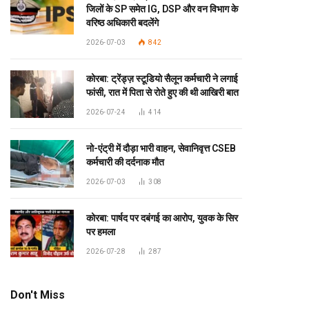
जिलों के SP समेत IG, DSP और वन विभाग के
वरिष्ठ अधिकारी बदलेंगे
2026-07-03
842
कोरबा: ट्रेंड्ज़ स्टूडियो सैलून कर्मचारी ने लगाई
फांसी, रात में पिता से रोते हुए की थी आखिरी बात
2026-07-24
414
नो-एंट्री में दौड़ा भारी वाहन, सेवानिवृत्त CSEB
कर्मचारी की दर्दनाक मौत
2026-07-03
308
कोरबा: पार्षद पर दबंगई का आरोप, युवक के सिर
पर हमला
2026-07-28
287
Don't Miss