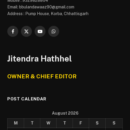
Mobile : 9329828864
Email: bbulandawaaz90@gmail.com
Address : Pump House, Korba, Chhattisgarh
Facebook
X
YouTube
WhatsApp
(Twitter)
Jitendra Hathhel
OWNER & CHIEF EDITOR
POST CALENDAR
August 2026
M
T
W
T
F
S
S