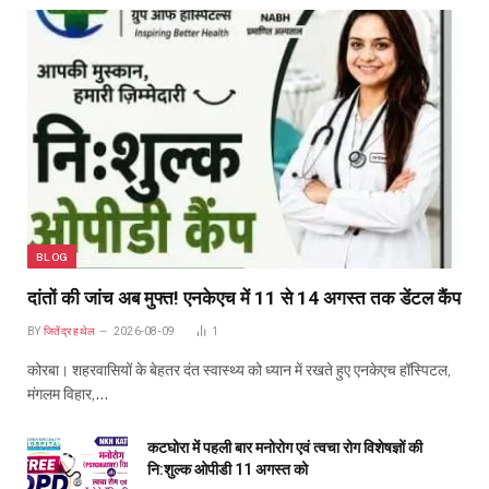
BLOG
दांतों की जांच अब मुफ्त! एनकेएच में 11 से 14 अगस्त तक डेंटल कैंप
BY
जितेंद्र हथेल
2026-08-09
1
कोरबा। शहरवासियों के बेहतर दंत स्वास्थ्य को ध्यान में रखते हुए एनकेएच हॉस्पिटल,
मंगलम विहार,…
कटघोरा में पहली बार मनोरोग एवं त्वचा रोग विशेषज्ञों की
नि:शुल्क ओपीडी 11 अगस्त को