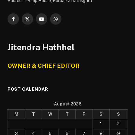
Address : Pump House, Korba, Chhattisgarh
Facebook
X
YouTube
WhatsApp
(Twitter)
Jitendra Hathhel
OWNER & CHIEF EDITOR
POST CALENDAR
August 2026
M
T
W
T
F
S
S
1
2
3
4
5
6
7
8
9