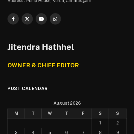
Address : Pump House, Korba, Chhattisgarh
Facebook
X
YouTube
WhatsApp
(Twitter)
Jitendra Hathhel
OWNER & CHIEF EDITOR
POST CALENDAR
August 2026
M
T
W
T
F
S
S
1
2
3
4
5
6
7
8
9