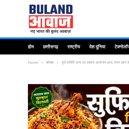
होम
छत्तीसगढ़
राष्ट्रीय
देश दुनिया
टेक्नोलॉ
»
»
Home
कोरबा
दुर्गा समिति उरगा का दशहरा आयोजन आज, रावण दहन के ब