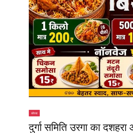
कोरबा
दुर्गा समिति उरगा का दशह