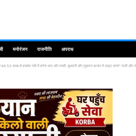
जी
मनोरंजन
राजनीति
अपराध
8.53 लाख से हसदेव नदी में बनेगा घाट और पचरी, बुधवारी और मुड़ापार बाजार में लाइट कार्य* नाली और स