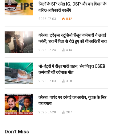
जिलों के SP समेत IG, DSP और वन विभाग के
वरिष्ठ अधिकारी बदलेंगे
2026-07-03
842
कोरबा: ट्रेंड्ज़ स्टूडियो सैलून कर्मचारी ने लगाई
फांसी, रात में पिता से रोते हुए की थी आखिरी बात
2026-07-24
414
नो-एंट्री में दौड़ा भारी वाहन, सेवानिवृत्त CSEB
कर्मचारी की दर्दनाक मौत
2026-07-03
308
कोरबा: पार्षद पर दबंगई का आरोप, युवक के सिर
पर हमला
2026-07-28
287
Don't Miss