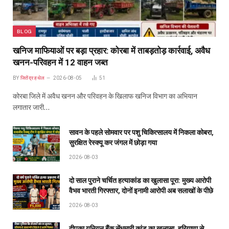
BLOG
खनिज माफियाओं पर बड़ा प्रहार: कोरबा में ताबड़तोड़ कार्रवाई, अवैध
खनन-परिवहन में 12 वाहन जब्त
BY
जितेंद्र हथेल
2026-08-05
51
कोरबा जिले में अवैध खनन और परिवहन के खिलाफ खनिज विभाग का अभियान
लगातार जारी…
सावन के पहले सोमवार पर पशु चिकित्सालय में निकला कोबरा,
सुरक्षित रेस्क्यू कर जंगल में छोड़ा गया
2026-08-03
दो साल पुराने चर्चित हत्याकांड का खुलासा पूरा: मुख्य आरोपी
वैभव भारती गिरफ्तार, दोनों इनामी आरोपी अब सलाखों के पीछे
2026-08-03
दीपका यूनियन बैंक सेंधमारी कांड का खुलासा, हरियाणा से