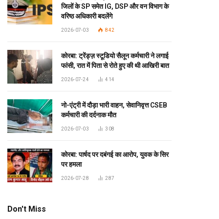
जिलों के SP समेत IG, DSP और वन विभाग के
वरिष्ठ अधिकारी बदलेंगे
2026-07-03
842
कोरबा: ट्रेंड्ज़ स्टूडियो सैलून कर्मचारी ने लगाई
फांसी, रात में पिता से रोते हुए की थी आखिरी बात
2026-07-24
414
नो-एंट्री में दौड़ा भारी वाहन, सेवानिवृत्त CSEB
कर्मचारी की दर्दनाक मौत
2026-07-03
308
कोरबा: पार्षद पर दबंगई का आरोप, युवक के सिर
पर हमला
2026-07-28
287
Don't Miss