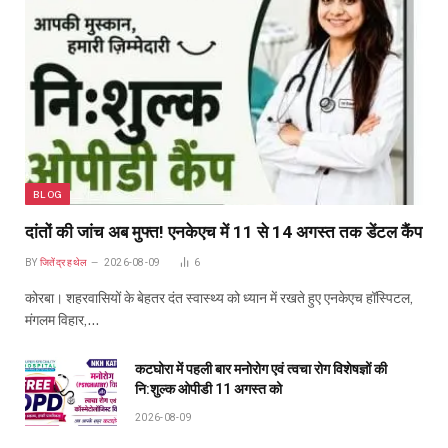
BLOG
दांतों की जांच अब मुफ्त! एनकेएच में 11 से 14 अगस्त तक डेंटल कैंप
BY
जितेंद्र हथेल
2026-08-09
6
कोरबा। शहरवासियों के बेहतर दंत स्वास्थ्य को ध्यान में रखते हुए एनकेएच हॉस्पिटल,
मंगलम विहार,…
कटघोरा में पहली बार मनोरोग एवं त्वचा रोग विशेषज्ञों की
नि:शुल्क ओपीडी 11 अगस्त को
2026-08-09