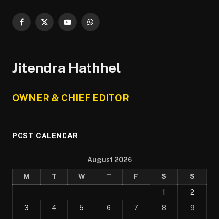
Facebook
X
YouTube
WhatsApp
(Twitter)
Jitendra Hathhel
OWNER & CHIEF EDITOR
POST CALENDAR
August 2026
M
T
W
T
F
S
S
1
2
3
4
5
6
7
8
9