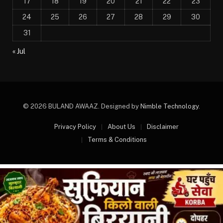
17
18
19
20
21
22
23
24
25
26
27
28
29
30
31
« Jul
© 2026 BULAND AWAAZ. Designed by
Nimble Technology
.
Privacy Policy
About Us
Disclaimer
Terms & Conditions