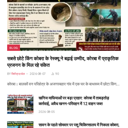
BLOG
सबसे छोटे किंग कोबरा के रेस्क्यू ने बढ़ाई उम्मीद, कोरबा में प्राकृतिक
प्रजनन के मिल रहे संकेत
BY
जितेंद्र हथेल
2026-08-07
90
कोरबा। बालकों वन परिक्षेत्र के अजगरबहार गांव में एक घर के बाथरूम में छोटा किंग…
खनिज माफियाओं पर बड़ा प्रहार: कोरबा में ताबड़तोड़
कार्रवाई, अवैध खनन-परिवहन में 12 वाहन जब्त
2026-08-05
सावन के पहले सोमवार पर पशु चिकित्सालय में निकला कोबरा,