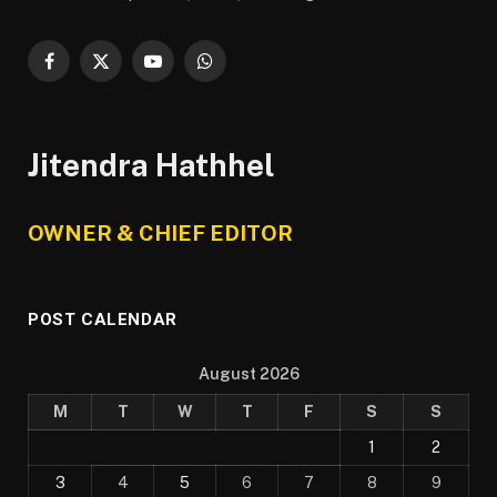
Facebook
X
YouTube
WhatsApp
(Twitter)
Jitendra Hathhel
OWNER & CHIEF EDITOR
POST CALENDAR
August 2026
M
T
W
T
F
S
S
1
2
3
4
5
6
7
8
9