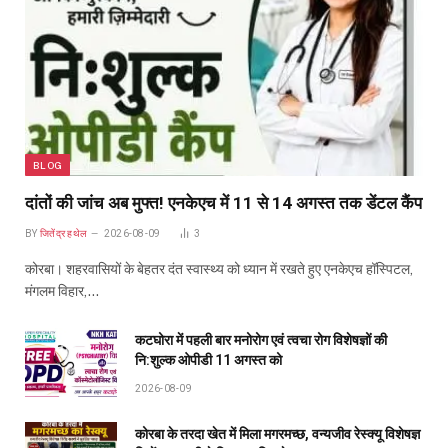
BLOG
दांतों की जांच अब मुफ्त! एनकेएच में 11 से 14 अगस्त तक डेंटल कैंप
BY
जितेंद्र हथेल
2026-08-09
3
कोरबा। शहरवासियों के बेहतर दंत स्वास्थ्य को ध्यान में रखते हुए एनकेएच हॉस्पिटल,
मंगलम विहार,…
कटघोरा में पहली बार मनोरोग एवं त्वचा रोग विशेषज्ञों की
नि:शुल्क ओपीडी 11 अगस्त को
2026-08-09
कोरबा के तरदा खेत में मिला मगरमच्छ, वन्यजीव रेस्क्यू विशेषज्ञ