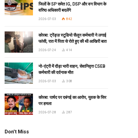
जिलों के SP समेत IG, DSP और वन विभाग के
वरिष्ठ अधिकारी बदलेंगे
2026-07-03
842
कोरबा: ट्रेंड्ज़ स्टूडियो सैलून कर्मचारी ने लगाई
फांसी, रात में पिता से रोते हुए की थी आखिरी बात
2026-07-24
414
नो-एंट्री में दौड़ा भारी वाहन, सेवानिवृत्त CSEB
कर्मचारी की दर्दनाक मौत
2026-07-03
308
कोरबा: पार्षद पर दबंगई का आरोप, युवक के सिर
पर हमला
2026-07-28
287
Don't Miss