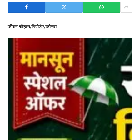
जीवन चौहान/रिपोर्टर/कोरबा