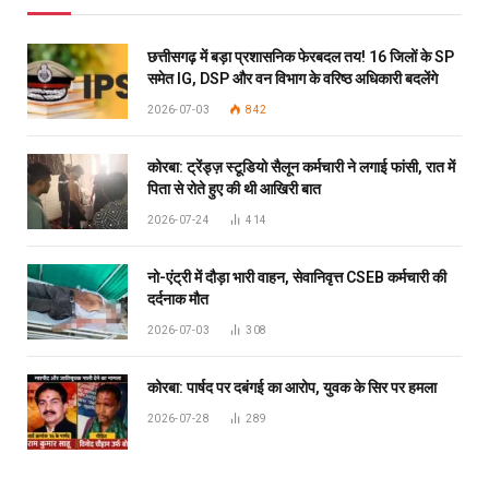
छत्तीसगढ़ में बड़ा प्रशासनिक फेरबदल तय! 16 जिलों के SP
समेत IG, DSP और वन विभाग के वरिष्ठ अधिकारी बदलेंगे
2026-07-03
842
कोरबा: ट्रेंड्ज़ स्टूडियो सैलून कर्मचारी ने लगाई फांसी, रात में
पिता से रोते हुए की थी आखिरी बात
2026-07-24
414
नो-एंट्री में दौड़ा भारी वाहन, सेवानिवृत्त CSEB कर्मचारी की
दर्दनाक मौत
2026-07-03
308
कोरबा: पार्षद पर दबंगई का आरोप, युवक के सिर पर हमला
2026-07-28
289