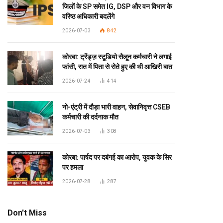
जिलों के SP समेत IG, DSP और वन विभाग के
वरिष्ठ अधिकारी बदलेंगे
2026-07-03
842
कोरबा: ट्रेंड्ज़ स्टूडियो सैलून कर्मचारी ने लगाई
फांसी, रात में पिता से रोते हुए की थी आखिरी बात
2026-07-24
414
नो-एंट्री में दौड़ा भारी वाहन, सेवानिवृत्त CSEB
कर्मचारी की दर्दनाक मौत
2026-07-03
308
कोरबा: पार्षद पर दबंगई का आरोप, युवक के सिर
पर हमला
2026-07-28
287
Don't Miss