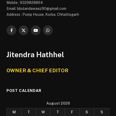
Mobile : 9329828864
Email: bbulandawaaz90@gmail.com
Address : Pump House, Korba, Chhattisgarh
Facebook
X
YouTube
WhatsApp
(Twitter)
Jitendra Hathhel
OWNER & CHIEF EDITOR
POST CALENDAR
August 2026
M
T
W
T
F
S
S