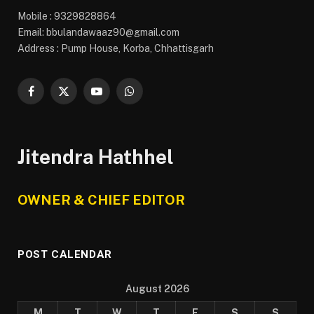
Mobile : 9329828864
Email: bbulandawaaz90@gmail.com
Address : Pump House, Korba, Chhattisgarh
Facebook
X
YouTube
WhatsApp
(Twitter)
Jitendra Hathhel
OWNER & CHIEF EDITOR
POST CALENDAR
August 2026
M
T
W
T
F
S
S