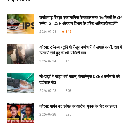
छत्तीसगढ़ में बड़ा प्रशासनिक फेरबदल तय! 16 जिलों के SP
समेत IG, DSP और वन विभाग के वरिष्ठ अधिकारी बदलेंगे
2026-07-03
842
कोरबा: ट्रेंड्ज़ स्टूडियो सैलून कर्मचारी ने लगाई फांसी, रात में
पिता से रोते हुए की थी आखिरी बात
2026-07-24
415
नो-एंट्री में दौड़ा भारी वाहन, सेवानिवृत्त CSEB कर्मचारी की
दर्दनाक मौत
2026-07-03
308
कोरबा: पार्षद पर दबंगई का आरोप, युवक के सिर पर हमला
2026-07-28
290